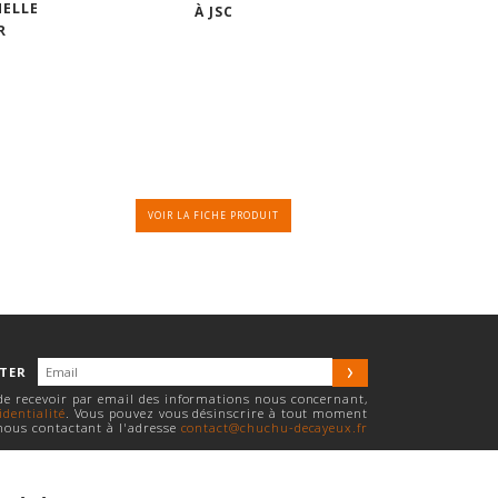
MELLE
À JSC
R
VOIR LA FICHE PRODUIT
TTER
 de recevoir par email des informations nous concernant,
identialité
. Vous pouvez vous désinscrire à tout moment
nous contactant à l'adresse
contact@chuchu-decayeux.fr