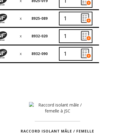
x
8925-019
x
8925-089
x
8932-020
x
8932-090
RACCORD ISOLANT MÂLE / FEMELLE