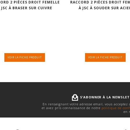
ORD 2 PIÈCES DROIT FEMELLE
RACCORD 2 PIÈCES DROIT FE
 JSC À BRASER SUR CUIVRE
À JSC À SOUDER SUR ACIE
VOIR LA FICHE PRODUIT
VOIR LA FICHE PRODUIT
S’ABONNER À LA NEWSLE
En renseignant votre adresse email, vous acceptez
et avez pris connaissance de notre
politique de conf
en 