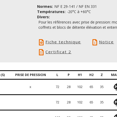
Normes:
NF E 29-141 / NF EN 331
Températures:
-20°C à +60°C
Divers:
Pour les références avec prise de pression: mo
coffrets et blocs de détente élévation et enter
Fiche technique
Notice
Certificat 2
(S)
PRISE DE PRESSION
L
P
H1
H2
Z
MA
x
72
28
102
65
35
72
28
102
65
35