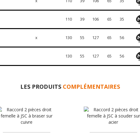
x
110
39
106
65
35
110
39
106
65
35
x
130
55
127
65
56
130
55
127
65
56
LES PRODUITS
COMPLÉMENTAIRES