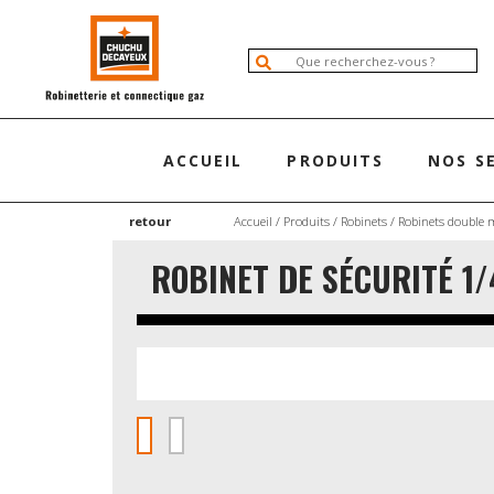
ACCUEIL
PRODUITS
NOS S
retour
Accueil
/
Produits
/
Robinets
/
Robinets double 
ROBINET DE SÉCURITÉ 1/