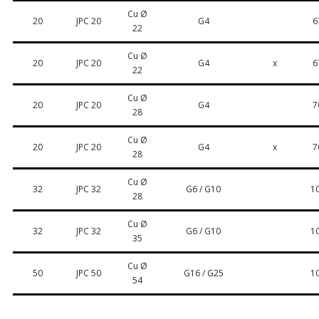
Cu Ø
20
JPC 20
G4
6
22
Cu Ø
20
JPC 20
G4
x
6
22
Cu Ø
20
JPC 20
G4
7
28
Cu Ø
20
JPC 20
G4
x
7
28
Cu Ø
32
JPC 32
G6 / G10
1
28
Cu Ø
32
JPC 32
G6 / G10
1
35
Cu Ø
50
JPC 50
G16 / G25
1
54