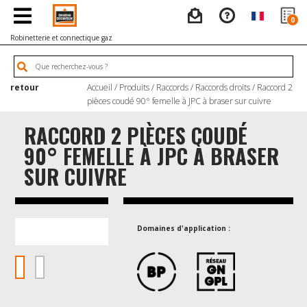
0
Robinetterie et connectique gaz
retour
Accueil
/
Produits
/
Raccords
/
Raccords droits
/ Raccord 2
pièces coudé 90° femelle à JPC à braser sur cuivre
RACCORD 2 PIÈCES COUDÉ
90° FEMELLE À JPC À BRASER
SUR CUIVRE
Domaines d'application :