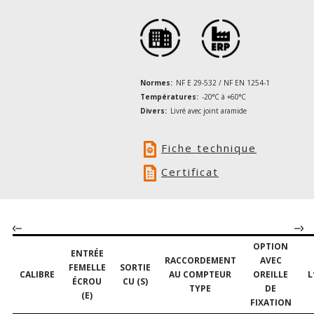
Normes:
NF E 29-532 / NF EN 1254-1
Températures:
-20°C à +60°C
Divers:
Livré avec joint aramide
Fiche technique
Certificat
OPTION
ENTRÉE
RACCORDEMENT
AVEC
FEMELLE
SORTIE
CALIBRE
AU COMPTEUR
OREILLE
L
ÉCROU
CU (S)
TYPE
DE
(E)
FIXATION