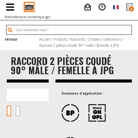
0
Robinetterie et connectique gaz
retour
Accueil
/
Produits
/
Raccords
/
Crosses / collecteurs
/
Raccord 2 pièces coudé 90° mâle / femelle à JPG
RACCORD 2 PIÈCES COUDÉ
90° MÂLE / FEMELLE À JPG
Domaines d'application :