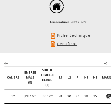
Températures:
-20°C à +60°C
Fiche technique
Certificat
SORTIE
ENTRÉE
FEMELLE
CALIBRE
MÂLE
L1
L2
P
H1
H2
MARQ
ÉCROU
(E)
(S)
12
JPG 1/2"
JPG 1/2"
41
30
24
38
25