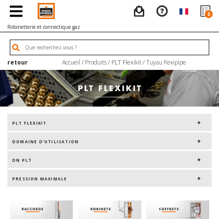
0
Robinetterie et connectique gaz
retour
Accueil
/
Produits
/
PLT Flexikit
/
Tuyau Fexipipe
PLT FLEXIKIT
DOMAINE D'UTILISATION
DN PLT
PRESSION MAXIMALE