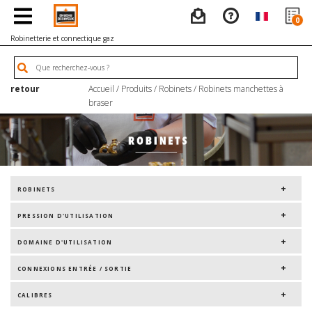
0
Robinetterie et connectique gaz
retour
Accueil
/
Produits
/
Robinets
/
Robinets manchettes à
braser
ROBINETS
PRESSION D'UTILISATION
DOMAINE D'UTILISATION
CONNEXIONS ENTRÉE / SORTIE
CALIBRES