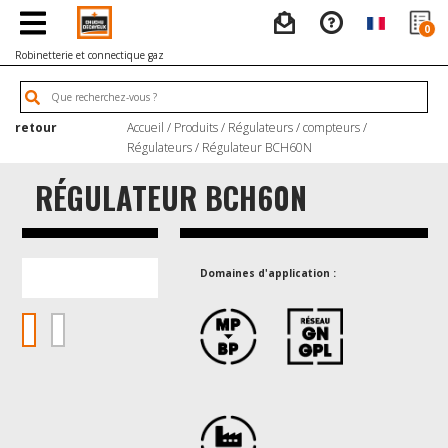
0
Robinetterie et connectique gaz
retour
Accueil
/
Produits
/
Régulateurs / compteurs
/
Régulateurs
/ Régulateur BCH60N
RÉGULATEUR BCH60N
Domaines d'application :