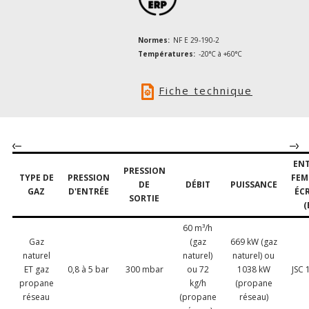
Normes:
NF E 29-190-2
Températures:
-20°C à +60°C
Fiche technique
ENT
PRESSION
TYPE DE
PRESSION
FEM
DE
DÉBIT
PUISSANCE
GAZ
D'ENTRÉE
ÉC
SORTIE
(
60 m³/h
Gaz
(gaz
669 kW (gaz
naturel
naturel)
naturel) ou
ET gaz
0,8 à 5 bar
300 mbar
ou 72
1038 kW
JSC 
propane
kg/h
(propane
réseau
(propane
réseau)