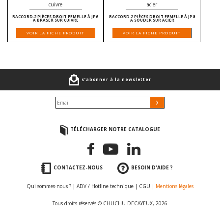
RACCORD 2 PIÈCES DROIT FEMELLE À JPG
RACCORD 2 PIÈCES DROIT FEMELLE À JPG
À BRASER SUR CUIVRE
À SOUDER SUR ACIER
VOIR LA FICHE PRODUIT
VOIR LA FICHE PRODUIT
s’abonner à la newsletter
TÉLÉCHARGER NOTRE CATALOGUE
CONTACTEZ-NOUS
BESOIN D'AIDE ?
Qui sommes-nous ?
|
ADV / Hotline technique
|
CGU
|
Mentions légales
Tous droits réservés © CHUCHU DECAYEUX, 2026