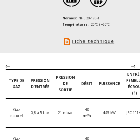
Normes:
NF E 29-190-1
Températures:
-20°C à +60°C
Fiche technique
ENTRÉ
PRESSION
TYPE DE
PRESSION
FEMEL
DE
DÉBIT
PUISSANCE
GAZ
D'ENTRÉE
ÉCRO
SORTIE
(E)
Gaz
40
0,8 à 5 bar
21 mbar
445 kW
JSC 1"1
naturel
m³/h
Gaz
40