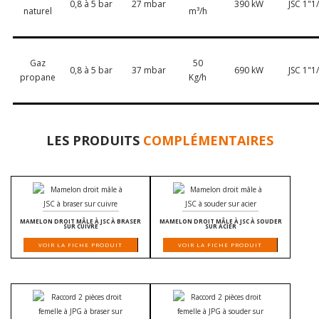
0,8 à 5 bar
27 mbar
390 kW
JSC 1"1
naturel
m³/h
Gaz
50
0,8 à 5 bar
37 mbar
690 kW
JSC 1"1
propane
Kg/h
LES PRODUITS
COMPLÉMENTAIRES
MAMELON DROIT MÂLE À JSC À BRASER
MAMELON DROIT MÂLE À JSC À SOUDER
SUR CUIVRE
SUR ACIER
VOIR LA FICHE PRODUIT
VOIR LA FICHE PRODUIT