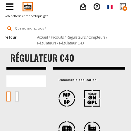
0
Robinetterie et connectique gaz
retour
Accueil
/
Produits
/
Régulateurs / compteurs
/
Régulateurs
/ Régulateur C40
RÉGULATEUR C40
Domaines d'application :