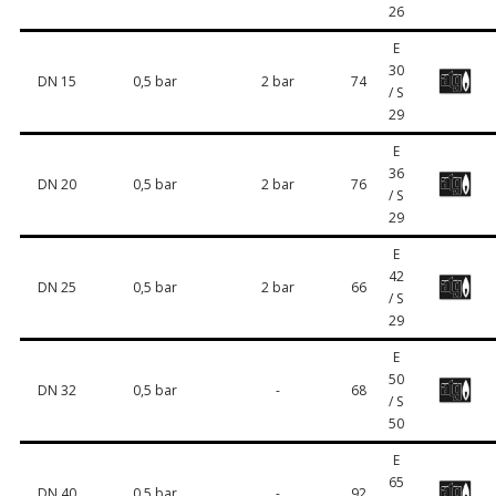
26
E
30
DN 15
0,5 bar
2 bar
74
/ S
29
E
36
DN 20
0,5 bar
2 bar
76
/ S
29
E
42
DN 25
0,5 bar
2 bar
66
/ S
29
E
50
DN 32
0,5 bar
-
68
/ S
50
E
65
DN 40
0,5 bar
-
92