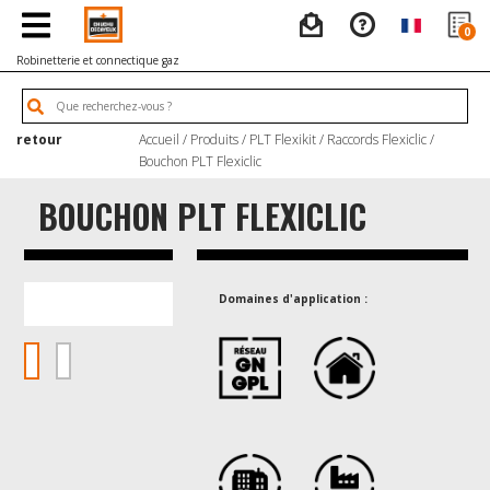
0
Robinetterie et connectique gaz
retour
Accueil
/
Produits
/
PLT Flexikit
/
Raccords Flexiclic
/
Bouchon PLT Flexiclic
BOUCHON PLT FLEXICLIC
Domaines d'application :