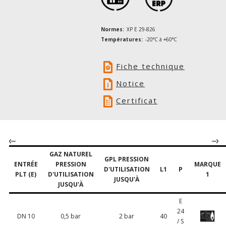
Normes:
XP E 29-826
Températures:
-20°C à +60°C
Fiche technique
Notice
Certificat
GAZ NATUREL
GPL PRESSION
ENTRÉE
PRESSION
MARQUE
D'UTILISATION
L1
P
PLT (E)
D'UTILISATION
1
JUSQU'À
JUSQU'À
E
24
DN 10
0,5 bar
2 bar
40
/ S