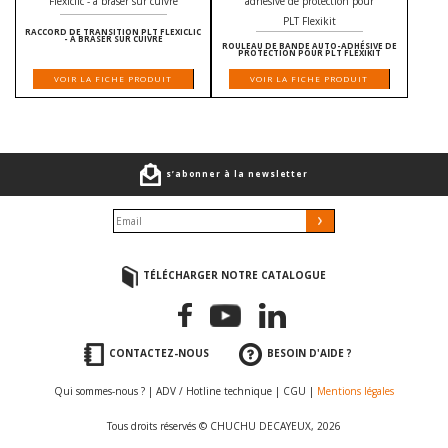
RACCORD DE TRANSITION PLT FLEXICLIC
- À BRASER SUR CUIVRE
ROULEAU DE BANDE AUTO-ADHÉSIVE DE
PROTECTION POUR PLT FLEXIKIT
VOIR LA FICHE PRODUIT
VOIR LA FICHE PRODUIT
s’abonner à la newsletter
TÉLÉCHARGER NOTRE CATALOGUE
CONTACTEZ-NOUS
BESOIN D'AIDE ?
Qui sommes-nous ?
|
ADV / Hotline technique
|
CGU
|
Mentions légales
Tous droits réservés © CHUCHU DECAYEUX, 2026