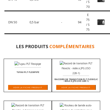
/ S
70
E
75
DN 50
0,5 bar
-
94
/ S
75
LES PRODUITS
COMPLÉMENTAIRES
TUYAU PLT FLEXIPIPE
RACCORD DE TRANSITION PLT FLEXICLIC
- MÂLE À JPG (ISO 228-1)
VOIR LA FICHE PRODUIT
VOIR LA FICHE PRODUIT