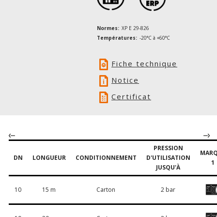
Normes:
XP E 29-826
Températures:
-20°C à +60°C
Fiche technique
Notice
Certificat
PRESSION
MARQ
DN
LONGUEUR
CONDITIONNEMENT
D'UTILISATION
1
JUSQU'À
10
15 m
Carton
2 bar