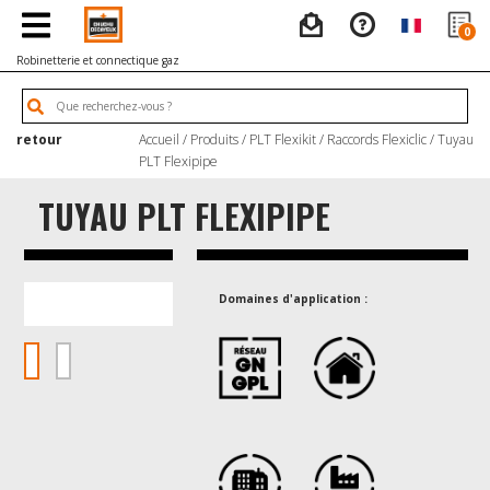
0
Robinetterie et connectique gaz
retour
Accueil
/
Produits
/
PLT Flexikit
/
Raccords Flexiclic
/ Tuyau
PLT Flexipipe
TUYAU PLT FLEXIPIPE
Domaines d'application :