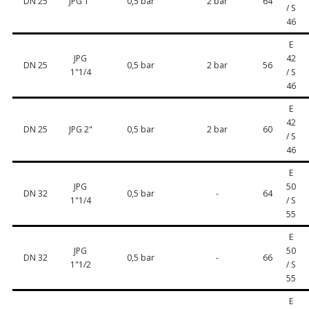
DN 25
JPG 1"
0,5 bar
2 bar
64
/ S
46
E
JPG
42
DN 25
0,5 bar
2 bar
56
1"1/4
/ S
46
E
42
DN 25
JPG 2"
0,5 bar
2 bar
60
/ S
46
E
JPG
50
DN 32
0,5 bar
-
64
1"1/4
/ S
55
E
JPG
50
DN 32
0,5 bar
-
66
1"1/2
/ S
55
E