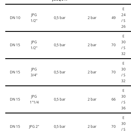
E
JPG
24
DN 10
0,5 bar
2 bar
49
1/2"
/ S
26
E
JPG
30
DN 15
0,5 bar
2 bar
70
1/2"
/ S
32
E
JPG
30
DN 15
0,5 bar
2 bar
70
3/4"
/ S
32
E
JPG
30
DN 15
0,5 bar
2 bar
66
1"1/4
/ S
36
E
30
DN 15
JPG 2"
0,5 bar
2 bar
70
/ S