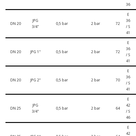
36
E
JPG
36
DN 20
0,5 bar
2 bar
72
3/4"
/ S
41
E
36
DN 20
JPG 1"
0,5 bar
2 bar
72
/ S
41
E
36
DN 20
JPG 2"
0,5 bar
2 bar
70
/ S
41
E
JPG
42
DN 25
0,5 bar
2 bar
64
3/4"
/ S
46
E
42