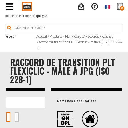
0
Robinetterie et connectique gaz
retour
Accueil
/
Produits
/
PLT Flexikit
/
Raccords Flexiclic
/
Raccord de transition PLT Flexiclic - mâle à JPG (ISO 228-
1)
RACCORD DE TRANSITION PLT
FLEXICLIC - MÂLE À JPG (ISO
228-1)
Domaines d'application :