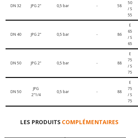
50
DN 32
JPG 2"
0,5 bar
-
58
/ S
55
E
65
DN 40
JPG 2"
0,5 bar
-
86
/ S
65
E
75
DN 50
JPG 2"
0,5 bar
-
88
/ S
75
E
JPG
75
DN 50
0,5 bar
-
88
2"1/4
/ S
75
LES PRODUITS
COMPLÉMENTAIRES