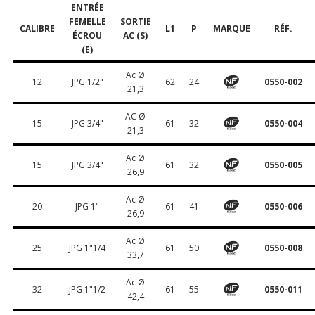
ENTRÉE
FEMELLE
SORTIE
CALIBRE
L1
P
MARQUE
RÉF.
ÉCROU
AC (S)
(E)
Ac Ø
12
JPG 1/2"
62
24
0550-002
21,3
AC Ø
15
JPG 3/4"
61
32
0550-004
21,3
Ac Ø
15
JPG 3/4"
61
32
0550-005
26,9
Ac Ø
20
JPG 1"
61
41
0550-006
26,9
Ac Ø
25
JPG 1"1/4
61
50
0550-008
33,7
Ac Ø
32
JPG 1"1/2
61
55
0550-011
42,4