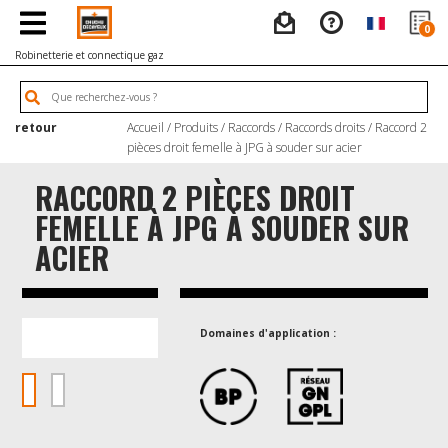
0
Robinetterie et connectique gaz
retour
Accueil
/
Produits
/
Raccords
/
Raccords droits
/ Raccord 2
pièces droit femelle à JPG à souder sur acier
RACCORD 2 PIÈCES DROIT
FEMELLE À JPG À SOUDER SUR
ACIER
Domaines d'application :