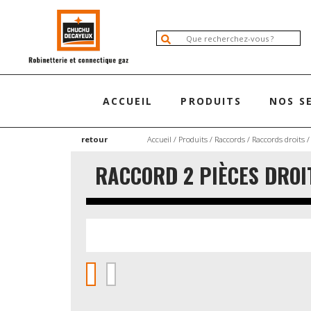
ACCUEIL
PRODUITS
NOS S
retour
Accueil
/
Produits
/
Raccords
/
Raccords droits
/
RACCORD 2 PIÈCES DROI