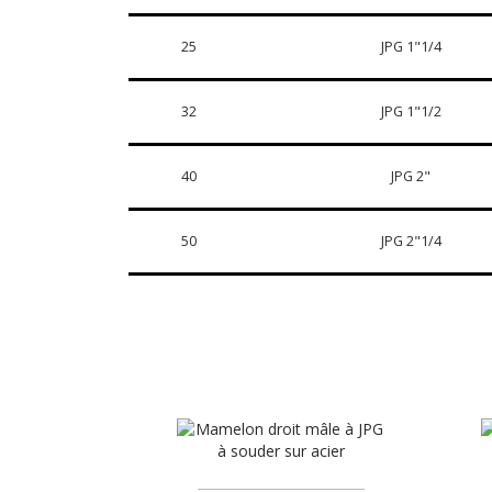
25
JPG 1"1/4
32
JPG 1"1/2
40
JPG 2"
50
JPG 2"1/4