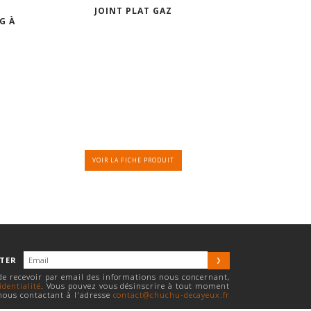
JOINT PLAT GAZ
G À
VOIR LA FICHE PRODUIT
TTER
 de recevoir par email des informations nous concernant,
identialité
. Vous pouvez vous désinscrire à tout moment
nous contactant à l'adresse
contact@chuchu-decayeux.fr