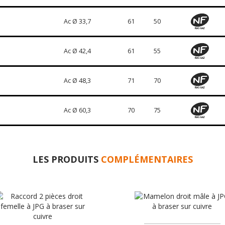
Ac Ø 33,7
61
50
Ac Ø 42,4
61
55
Ac Ø 48,3
71
70
Ac Ø 60,3
70
75
LES PRODUITS
COMPLÉMENTAIRES