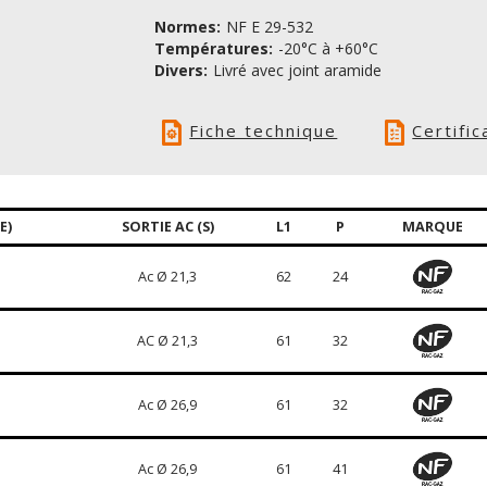
Normes:
NF E 29-532
Températures:
-20°C à +60°C
Divers:
Livré avec joint aramide
Fiche technique
Certific
E)
SORTIE AC (S)
L1
P
MARQUE
Ac Ø 21,3
62
24
AC Ø 21,3
61
32
Ac Ø 26,9
61
32
Ac Ø 26,9
61
41