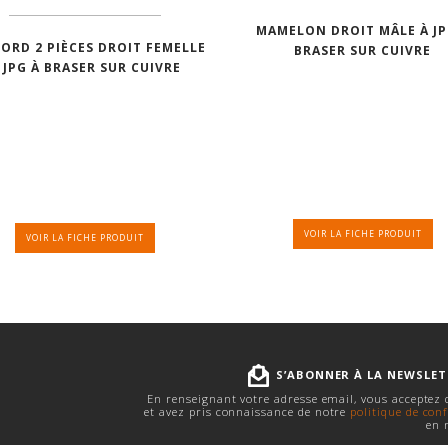
MAMELON DROIT MÂLE À JP
ORD 2 PIÈCES DROIT FEMELLE
BRASER SUR CUIVRE
 JPG À BRASER SUR CUIVRE
VOIR LA FICHE PRODUIT
VOIR LA FICHE PRODUIT
S’ABONNER À LA NEWSLE
En renseignant votre adresse email, vous acceptez
et avez pris connaissance de notre
politique de conf
en 