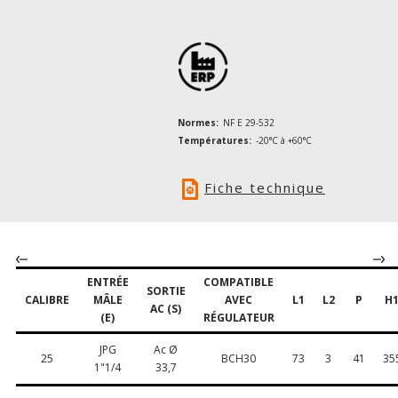
Normes:
NF E 29-532
Températures:
-20°C à +60°C
Fiche technique
ENTRÉE
COMPATIBLE
SORTIE
CALIBRE
MÂLE
AVEC
L1
L2
P
H
AC (S)
(E)
RÉGULATEUR
JPG
Ac Ø
25
BCH30
73
3
41
35
1"1/4
33,7