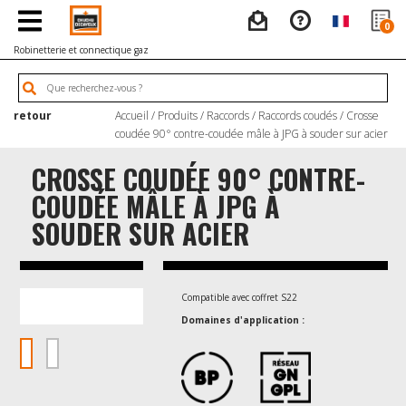
0
Robinetterie et connectique gaz
retour
Accueil
/
Produits
/
Raccords
/
Raccords coudés
/ Crosse
coudée 90° contre-coudée mâle à JPG à souder sur acier
CROSSE COUDÉE 90° CONTRE-
COUDÉE MÂLE À JPG À
SOUDER SUR ACIER
Compatible avec coffret S22
Domaines d'application :