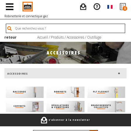
0
Robinetterie et connectique gaz
retour
Accueil
/
Produits
/
Accessoires
/
Outillage
ACCESSOIRES
s’abonner à la newsletter