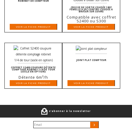
ROBINET DE COMPTEUR
CROSSE DE SORTIE COUDÉE 180°
FEMELLE À JPC CONTRE-COUDÉE À
BRASER SUR CUIVRE
Compatible avec coffret
S2400 ou S300
VOIR LA FICHE PRODUIT
VOIR LA FICHE PRODUIT
JOINT PLAT COMPTEUR
COFFRET S2400 COUPURE DÉTENTE
COMPTAGE ROBINET 1/4 DE TOUR
(SOCLE EN OPTION)
Détente 6m³/h
VOIR LA FICHE PRODUIT
VOIR LA FICHE PRODUIT
s’abonner à la newsletter