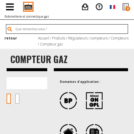
0
Robinetterie et connectique gaz
retour
Accueil
/
Produits
/
Régulateurs / compteurs
/
Compteurs
/ Compteur gaz
COMPTEUR GAZ
Domaines d'application :