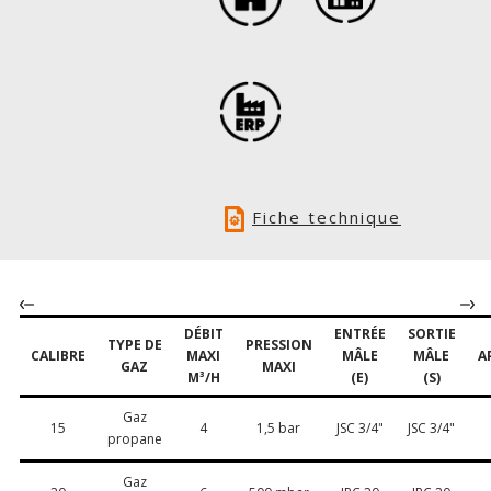
Fiche technique
DÉBIT
ENTRÉE
SORTIE
TYPE DE
PRESSION
CALIBRE
MAXI
MÂLE
MÂLE
A
GAZ
MAXI
M³/H
(E)
(S)
Gaz
15
4
1,5 bar
JSC 3/4"
JSC 3/4"
propane
Gaz