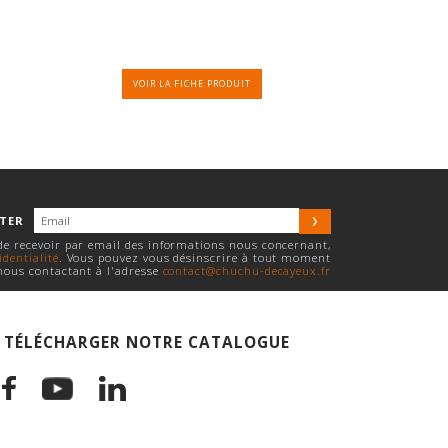
VOIR LA FICHE PRODUIT
TTER
 de recevoir par email des informations nous concernant,
identialité
. Vous pouvez vous désinscrire à tout moment
nous contactant à l'adresse
contact@chuchu-decayeux.fr
TÉLÉCHARGER NOTRE CATALOGUE