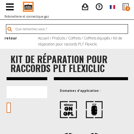
0
Robinetterie et connectique gaz
retour
Accueil
/
Produits
/
Coffrets
/
Coffrets équipés
/ Kit de
réparation pour raccords PLT Flexiclic
KIT DE RÉPARATION POUR
RACCORDS PLT FLEXICLIC
Domaines d'application :