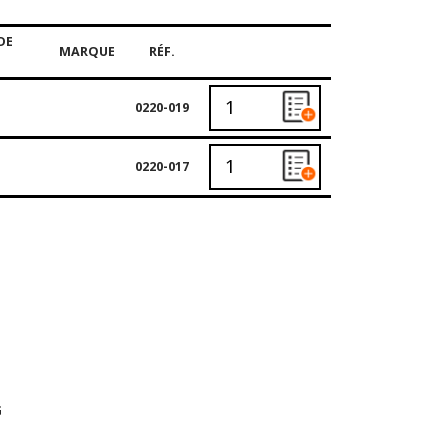
DE
MARQUE
RÉF.
0220-019
0220-017
G