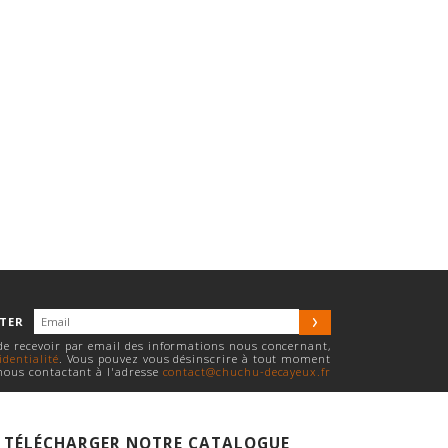
TTER
 de recevoir par email des informations nous concernant,
identialité
. Vous pouvez vous désinscrire à tout moment
nous contactant à l'adresse
contact@chuchu-decayeux.fr
TÉLÉCHARGER NOTRE CATALOGUE