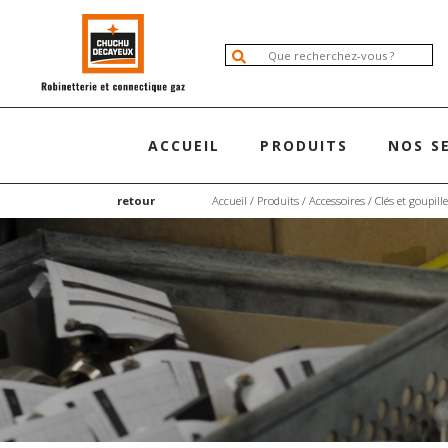
ACCUEIL
PRODUITS
NOS S
retour
Accueil
/
Produits
/
Accessoires
/
Clés et goupill