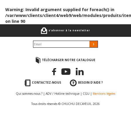
Warning
: Invalid argument supplied for foreach() in
/var/www/clients/client4/web9/web/modules/produits/ite
on line
90
s’abonner à la newsletter
TÉLÉCHARGER NOTRE CATALOGUE
CONTACTEZ-NOUS
BESOIN D'AIDE ?
Qui sommes-nous ?
|
ADV / Hotline technique
|
CGU
|
Mentions légales
Tous droits réservés © CHUCHU DECAYEUX, 2026