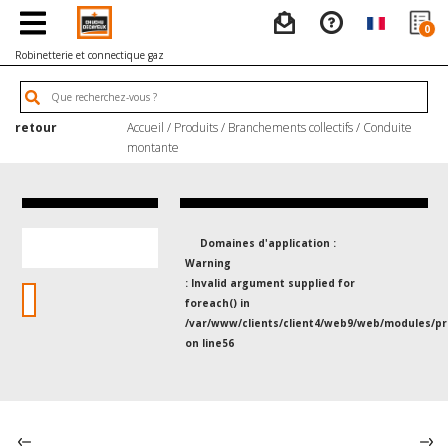
0
Robinetterie et connectique gaz
retour
Accueil
/
Produits
/
Branchements collectifs
/
Conduite
montante
Domaines d'application :
Warning
: Invalid argument supplied for
foreach() in
/var/www/clients/client4/web9/web/modules/pr
on line
56