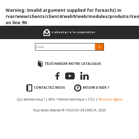
Warning
: Invalid argument supplied for foreach() in
/var/www/clients/client4/web9/web/modules/produits/ite
on line
90
s’abonner à la newsletter
TÉLÉCHARGER NOTRE CATALOGUE
CONTACTEZ-NOUS
BESOIN D'AIDE ?
Qui sommes-nous ?
|
ADV / Hotline technique
|
CGU
|
Mentions légales
Tous droits réservés © CHUCHU DECAYEUX, 2026