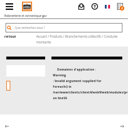
0
Robinetterie et connectique gaz
retour
Accueil
/
Produits
/
Branchements collectifs
/
Conduite
montante
Domaines d'application :
Warning
: Invalid argument supplied for
foreach() in
/var/www/clients/client4/web9/web/modules/pr
on line
56