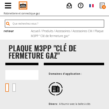
0
Robinetterie et connectique gaz
retour
Accueil
/
Produits
/
Accessoires
/
Accessoires CM
/ Plaque
M3PP "Clé de fermeture gaz"
PLAQUE M3PP "CLÉ DE
FERMETURE GAZ"
Domaines d'application :
Divers:
A fournir avec la boîte à clés