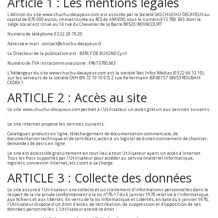
Article 1 : Les mentions légales
L'édition du site www.chuchu-decayeux.com est assurée par la Société SAS CHUCHU DECAYEUX au
capital de 870 000 euros, immatriculée au RCS de AMIENS sous le numéro 615 780 343, dont le
siège social est situé au 14 rue du Chevalier de la Barre 80520 WOINCOURT
Numéro de téléphone 03 22 20 75 20
Adresse e-mail : contact@chuchu-decayeux.fr.
Le Directeur de la publication est : BERLY DE BUIGNE Cyril
Numéro de TVA intracommunautaire : FR615780343
L'hébergeur du site www.chuchu-decayeux.com est la société Net Infos Médias (03 22 66 12 10),
sur les serveurs de la société OVH (09 72 10 10 07), 2 rue Kellermann BP 80157 59053 ROUBAIX
CEDEX 1.
ARTICLE 2 : Accès au site
Le site
www.chuchu-decayeux.com
permet à l'Utilisateur un accès gratuit aux services suivants
:
Le site internet propose les services suivants :
Catalogues produits en ligne, téléchargement de documentation commerciale, de
documentation technique et de certificats, accès à un logiciel de dimensionnement de chantier,
demandes de devis en ligne.
Le site est accessible gratuitement en tout lieu à tout Utilisateur ayant un accès à Internet.
Tous les frais supportés par l'Utilisateur pour accéder au service (matériel informatique,
logiciels, connexion Internet, etc.) sont à sa charge.
ARTICLE 3 : Collecte des données
Le site assure à l'Utilisateur une collecte et un traitement d'informations personnelles dans le
respect de la vie privée conformément à la loi n°78-17 du 6 janvier 1978 relative à l'informatique,
aux fichiers et aux libertés. En vertu de la loi Informatique et Libertés, en date du 6 janvier 1978,
l'Utilisateur dispose d'un droit d'accès, de rectification, de suppression et d'opposition de ses
données personnelles. L'Utilisateur exerce ce droit :