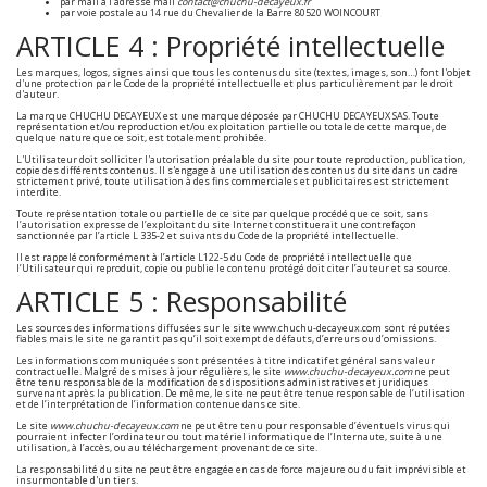
par mail à l'adresse mail
contact@chuchu-decayeux.fr
par voie postale au 14 rue du Chevalier de la Barre 80520 WOINCOURT
ARTICLE 4 : Propriété intellectuelle
Les marques, logos, signes ainsi que tous les contenus du site (textes, images, son…) font l'objet
d'une protection par le Code de la propriété intellectuelle et plus particulièrement par le droit
d'auteur.
La marque CHUCHU DECAYEUX est une marque déposée par CHUCHU DECAYEUX SAS. Toute
représentation et/ou reproduction et/ou exploitation partielle ou totale de cette marque, de
quelque nature que ce soit, est totalement prohibée.
L'Utilisateur doit solliciter l'autorisation préalable du site pour toute reproduction, publication,
copie des différents contenus. Il s'engage à une utilisation des contenus du site dans un cadre
strictement privé, toute utilisation à des fins commerciales et publicitaires est strictement
interdite.
Toute représentation totale ou partielle de ce site par quelque procédé que ce soit, sans
l’autorisation expresse de l’exploitant du site Internet constituerait une contrefaçon
sanctionnée par l’article L 335-2 et suivants du Code de la propriété intellectuelle.
Il est rappelé conformément à l’article L122-5 du Code de propriété intellectuelle que
l’Utilisateur qui reproduit, copie ou publie le contenu protégé doit citer l’auteur et sa source.
ARTICLE 5 : Responsabilité
Les sources des informations diffusées sur le site www.chuchu-decayeux.com sont réputées
fiables mais le site ne garantit pas qu’il soit exempt de défauts, d’erreurs ou d’omissions.
Les informations communiquées sont présentées à titre indicatif et général sans valeur
contractuelle. Malgré des mises à jour régulières, le site
www.chuchu-decayeux.com
ne peut
être tenu responsable de la modification des dispositions administratives et juridiques
survenant après la publication. De même, le site ne peut être tenue responsable de l’utilisation
et de l’interprétation de l’information contenue dans ce site.
Le site
www.chuchu-decayeux.com
ne peut être tenu pour responsable d’éventuels virus qui
pourraient infecter l’ordinateur ou tout matériel informatique de l’Internaute, suite à une
utilisation, à l’accès, ou au téléchargement provenant de ce site.
La responsabilité du site ne peut être engagée en cas de force majeure ou du fait imprévisible et
insurmontable d'un tiers.