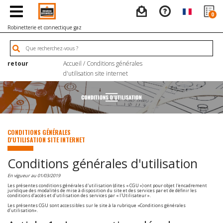
0
Robinetterie et connectique gaz
retour
Accueil
/ Conditions générales
d'utilisation site internet
CONDITIONS GÉNÉRALES
D'UTILISATION SITE INTERNET
Conditions générales d'utilisation
En vigueur au 01/03/2019
Les présentes conditions générales d'utilisation (dites « CGU ») ont pour objet l'encadrement
juridique des modalités de mise à disposition du site et des services par et de définir les
conditions d’accès et d’utilisation des services par « l'Utilisateur ».
Les présentes CGU sont accessibles sur le site à la rubrique «Conditions générales
d’utilisation».