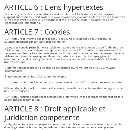
ARTICLE 6 : Liens hypertextes
Des liens hypertextes peuvent être présents sur le site. L’Utilisateur est informé qu’en
cliquant sur ces liens, il sortira du site
www.chuchu-decayeux.com.
Ce dernier n’a pas de contrôle
sur les pages web sur lesquelles aboutissent ces liens et ne saurait, en aucun cas, être
responsable de leur contenu.
ARTICLE 7 : Cookies
L’Utilisateur est informé que lors de ses visites sur le site, un cookie peut s’installer
automatiquement sur son logiciel de navigation.
Les cookies sont de petits fichiers stockés temporairement sur le disque dur de l’ordinateur de
l’Utilisateur par votre navigateur et qui sont nécessaires à l’utilisation du site
www.chuchu-
decayeux.com
. Les cookies ne contiennent pas d’information personnelle et ne peuvent pas être
utilisés pour identifier quelqu’un. Un cookie contient un identifiant unique, généré
aléatoirement et donc anonyme. Certains cookies expirent à la fin de la visite de l’Utilisateur,
d’autres restent.
L’information contenue dans les cookies est utilisée pour améliorer le site
www.chuchu-
decayeux.com
.
En naviguant sur le site, L’Utilisateur les accepte.
L’Utilisateur doit toutefois donner son consentement quant à l’utilisation de certains cookies.
A défaut d’acceptation, l’Utilisateur est informé que certaines fonctionnalités ou pages risquent
de lui être refusées.
L’Utilisateur pourra désactiver ces cookies par l’intermédiaire des paramètres figurant au sein
de son logiciel de navigation.
ARTICLE 8 : Droit applicable et
juridiction compétente
La législation française s'applique au présent contrat. En cas d'absence de résolution amiable
d'un litige né entre les parties, les tribunaux français seront seuls compétents pour en