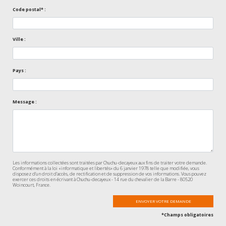
Code postal* :
Ville :
Pays :
Message :
Les informations collectées sont traitées par Chuchu-decayeux aux fins de traiter votre demande.
Conformément à la loi «informatique et libertés» du 6 janvier 1978 telle que modifiée, vous
disposez d’un droit d’accès, de rectification et de suppression de vos informations. Vous pouvez
exercer ces droits en écrivant à Chuchu-decayeux - 14 rue du chevalier de la Barre - 80520
Woincourt, France.
*Champs obligatoires