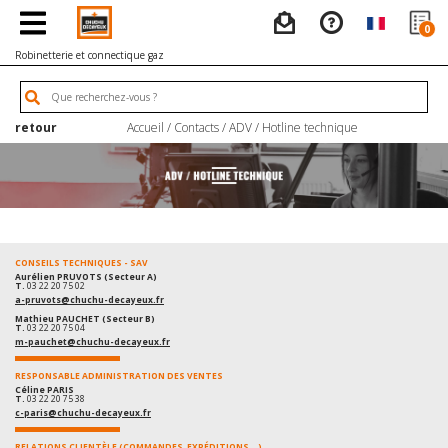
0
Robinetterie et connectique gaz
retour
Accueil
/ Contacts /
ADV / Hotline technique
CONSEILS TECHNIQUES - SAV
Aurélien PRUVOTS (Secteur A)
T.
03 22 20 75 02
a-pruvots@chuchu-decayeux.fr
Mathieu PAUCHET (Secteur B)
T.
03 22 20 75 04
m-pauchet@chuchu-decayeux.fr
RESPONSABLE ADMINISTRATION DES VENTES
Céline PARIS
T.
03 22 20 75 38
c-paris@chuchu-decayeux.fr
RELATIONS CLIENTÈLE (COMMANDES, EXPÉDITIONS...)