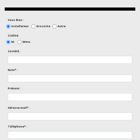
Vous êtes :
Installateur
Grossiste
Autre
Civilité:
M.
Mme.
Société :
Nom* :
Prénom :
Adresse mail* :
Téléphone* :