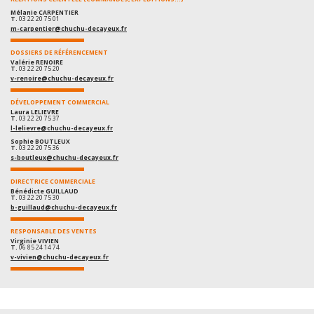
Mélanie CARPENTIER
T.
03 22 20 75 01
m-carpentier@chuchu-decayeux.fr
DOSSIERS DE RÉFÉRENCEMENT
Valérie RENOIRE
T.
03 22 20 75 20
v-renoire@chuchu-decayeux.fr
DÉVELOPPEMENT COMMERCIAL
Laura LELIEVRE
T.
03 22 20 75 37
l-lelievre@chuchu-decayeux.fr
Sophie BOUTLEUX
T.
03 22 20 75 36
s-boutleux@chuchu-decayeux.fr
DIRECTRICE COMMERCIALE
Bénédicte GUILLAUD
T.
03 22 20 75 30
b-guillaud@chuchu-decayeux.fr
RESPONSABLE DES VENTES
Virginie VIVIEN
T.
06 85 24 14 74
v-vivien@chuchu-decayeux.fr